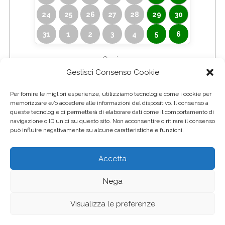
24
25
26
27
28
29
30
31
1
2
3
4
5
6
Orario
Gestisci Consenso Cookie
Per fornire le migliori esperienze, utilizziamo tecnologie come i cookie per
memorizzare e/o accedere alle informazioni del dispositivo. Il consenso a
Ho letto ed accetto
l'informativa sulla privacy
queste tecnologie ci permetterà di elaborare dati come il comportamento di
Ho letto ed accetto i
termini e condizioni generali
navigazione o ID unici su questo sito. Non acconsentire o ritirare il consenso
può influire negativamente su alcune caratteristiche e funzioni.
Con la presente ti iscrivi alla newsletter
Accetta
Nega
Maremma Escursioni (+39) 3713837052 © 2020
Visualizza le preferenze
Powered by
TourismEngine